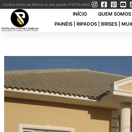
Compre direto de fábrica no alto padrão PORTALMAD
INÍCIO
QUEM SOMOS 
PAINÉIS | RIPADOS | BRISES | MU