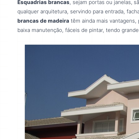
Esquadrias brancas
, sejam portas ou janelas,
sã
qualquer arquitetura, servindo para entrada, fac
brancas de madeira
têm ainda mais vantagens, p
baixa manutenção, fáceis de pintar, tendo grande