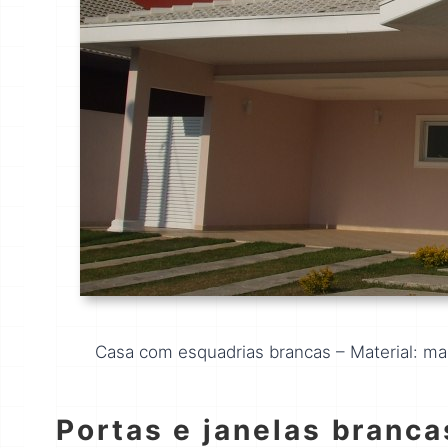
Casa com esquadrias brancas – Material: mad
Portas e janelas branc