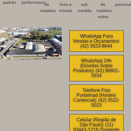
padrão
performance
de
fixos e
sob
de
personal
madeira
móveis
medida
madeira
nobre
WhatsApp Para
Vendas e Orçamentos:
(42) 3523-8644
WhatsApp 24h
(Dúvidas Sobre
Produtos): (42) 98801-
5534
Telefone Fixo
Portalmad (Horário
Comercial): (42) 3522-
0023
Celular (Região de
São Paulo): (11)
93443-1218 (Somente