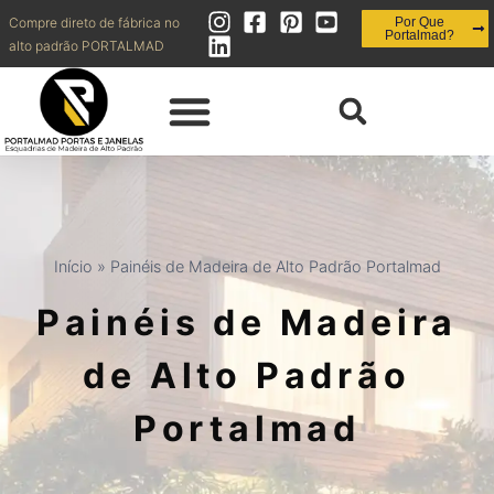
Compre direto de fábrica no
Por Que
Portalmad?
alto padrão PORTALMAD
QUEM SOMOS | OBRAS REALIZADAS
DIVISÓRIAS | FORROS
PAINÉIS | RIPADOS | BRISES | MUXARABI
INOVAÇÃO | ESQUADRIAS + EFICIENTES
CONTATO | SHOWROOM | BLOG
Início
»
Painéis de Madeira de Alto Padrão Portalmad
Painéis de Madeira
de Alto Padrão
Portalmad