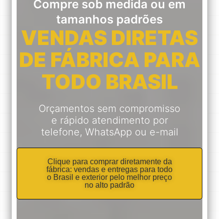
Compre sob medida ou em
tamanhos padrões
VENDAS DIRETAS
DE FÁBRICA PARA
TODO BRASIL
Orçamentos sem compromisso
e rápido atendimento por
telefone, WhatsApp ou e-mail
Clique para comprar diretamente da
fábrica: vendas e entregas para todo
o Brasil e exterior pelo melhor preço
no alto padrão