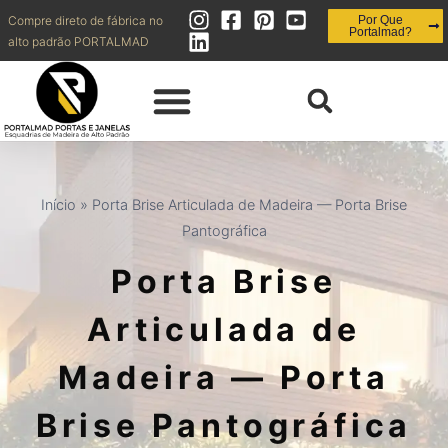
Compre direto de fábrica no
Por Que
Portalmad?
alto padrão PORTALMAD
QUEM SOMOS | OBRAS REALIZADAS
DIVISÓRIAS | FORROS
PAINÉIS | RIPADOS | BRISES | MUXARABI
INOVAÇÃO | ESQUADRIAS + EFICIENTES
CONTATO | SHOWROOM | BLOG
Início
»
Porta Brise Articulada de Madeira — Porta Brise
Pantográfica
Porta Brise
Articulada de
Madeira — Porta
Brise Pantográfica