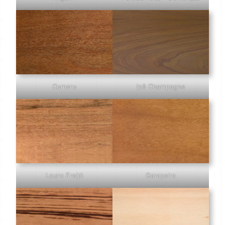
Cumaru
Ipê Champagne
Louro Freijó
Garapeira