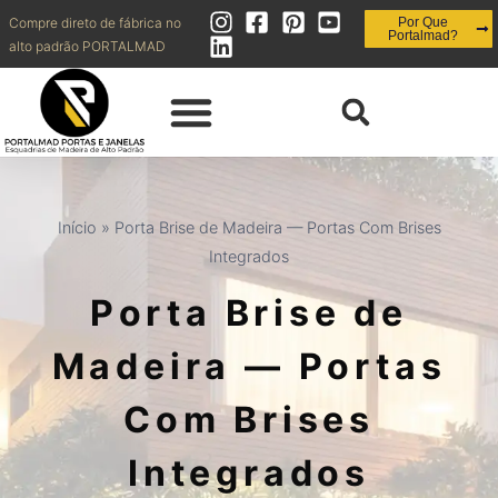
Compre direto de fábrica no
Por Que
Portalmad?
alto padrão PORTALMAD
QUEM SOMOS | OBRAS REALIZADAS
DIVISÓRIAS | FORROS
PAINÉIS | RIPADOS | BRISES | MUXARABI
INOVAÇÃO | ESQUADRIAS + EFICIENTES
CONTATO | SHOWROOM | BLOG
Início
»
Porta Brise de Madeira — Portas Com Brises
Integrados
Porta Brise de
Madeira — Portas
Com Brises
Integrados