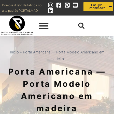
Compre direto de fábrica no
Por Que
Portalmad?
alto padrão PORTALMAD
QUEM SOMOS | OBRAS REALIZADAS
DIVISÓRIAS | FORROS
PAINÉIS | RIPADOS | BRISES | MUXARABI
INOVAÇÃO | ESQUADRIAS + EFICIENTES
CONTATO | SHOWROOM | BLOG
Início
»
Porta Americana — Porta Modelo Americano em
madeira
Porta Americana —
Porta Modelo
Americano em
madeira