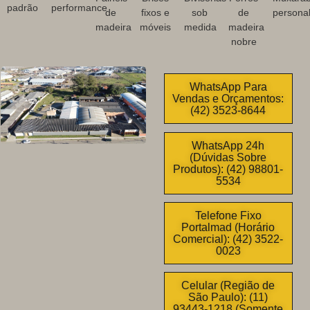
padrão
performance
de
fixos e
sob
de
personal
madeira
móveis
medida
madeira
nobre
WhatsApp Para
Vendas e Orçamentos:
(42) 3523-8644
WhatsApp 24h
(Dúvidas Sobre
Produtos): (42) 98801-
5534
Telefone Fixo
Portalmad (Horário
Comercial): (42) 3522-
0023
Celular (Região de
São Paulo): (11)
93443-1218 (Somente