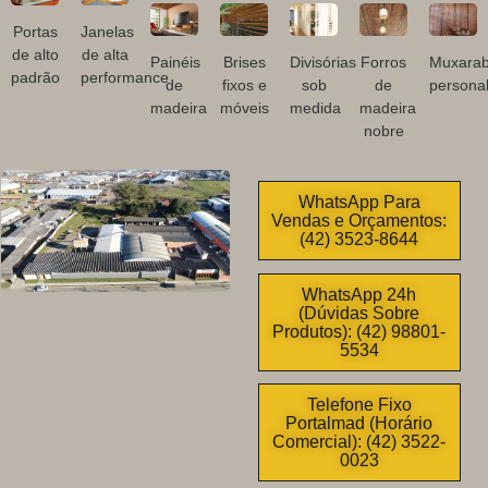
Portas
Janelas
de alto
de alta
Painéis
Brises
Divisórias
Forros
Muxarab
padrão
performance
de
fixos e
sob
de
personal
madeira
móveis
medida
madeira
nobre
WhatsApp Para
Vendas e Orçamentos:
(42) 3523-8644
WhatsApp 24h
(Dúvidas Sobre
Produtos): (42) 98801-
5534
Telefone Fixo
Portalmad (Horário
Comercial): (42) 3522-
0023