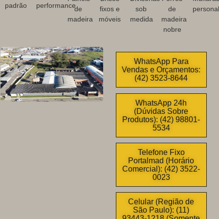
padrão
performance
de
fixos e
sob
de
personal
madeira
móveis
medida
madeira
nobre
WhatsApp Para
Vendas e Orçamentos:
(42) 3523-8644
WhatsApp 24h
(Dúvidas Sobre
Produtos): (42) 98801-
5534
Telefone Fixo
Portalmad (Horário
Comercial): (42) 3522-
0023
Celular (Região de
São Paulo): (11)
93443-1218 (Somente