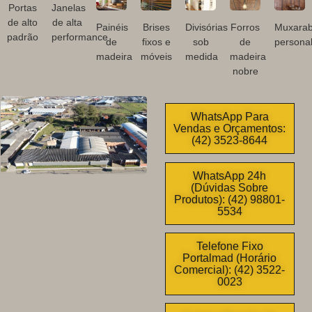
Portas
Janelas
de alto
de alta
Painéis
Brises
Divisórias
Forros
Muxarab
padrão
performance
de
fixos e
sob
de
personal
madeira
móveis
medida
madeira
nobre
WhatsApp Para
Vendas e Orçamentos:
(42) 3523-8644
WhatsApp 24h
(Dúvidas Sobre
Produtos): (42) 98801-
5534
Telefone Fixo
Portalmad (Horário
Comercial): (42) 3522-
0023