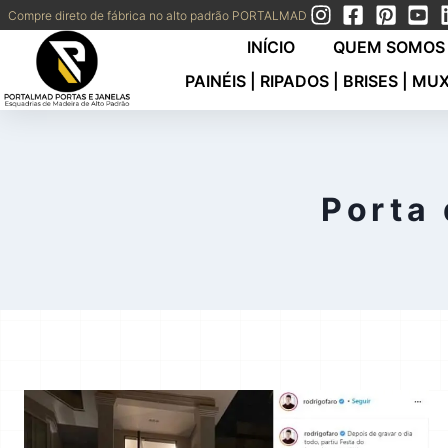
Compre direto de fábrica no alto padrão PORTALMAD
INÍCIO
QUEM SOMOS 
PAINÉIS | RIPADOS | BRISES | MU
Porta 