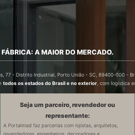
 FÁBRICA: A MAIOR DO MERCADO.
s, 77 - Distrito Industrial, Porto União - SC, 89400-000 - 
em
todos os estados do Brasil e no exterior
, com logística 
Seja um parceiro, revendedor ou
representante:
A Portalmad faz parcerias com lojistas, arquitetos,
revendedores, engenheiros, decoradores e