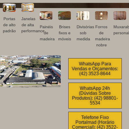
Portas
Janelas
de alto
de alta
Painéis
Brises
Divisórias
Forros
Muxarab
padrão
performance
de
fixos e
sob
de
personal
madeira
móveis
medida
madeira
nobre
WhatsApp Para
Vendas e Orçamentos:
(42) 3523-8644
WhatsApp 24h
(Dúvidas Sobre
Produtos): (42) 98801-
5534
Telefone Fixo
Portalmad (Horário
Comercial): (42) 3522-