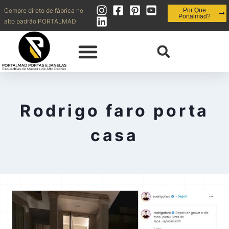
Compre direto de fábrica no
Por Que
Portalmad?
alto padrão PORTALMAD
QUEM SOMOS | OBRAS REALIZADAS
DIVISÓRIAS | FORROS
PAINÉIS | RIPADOS | BRISES | MUXARABI
INOVAÇÃO | ESQUADRIAS + EFICIENTES
CONTATO | SHOWROOM | BLOG
Rodrigo faro porta
casa