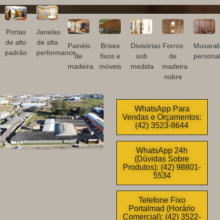
Portas
Janelas
de alto
de alta
Painéis
Brises
Divisórias
Forros
Muxarab
padrão
performance
de
fixos e
sob
de
personal
madeira
móveis
medida
madeira
nobre
WhatsApp Para
Vendas e Orçamentos:
(42) 3523-8644
WhatsApp 24h
(Dúvidas Sobre
Produtos): (42) 98801-
5534
Telefone Fixo
Portalmad (Horário
Comercial): (42) 3522-