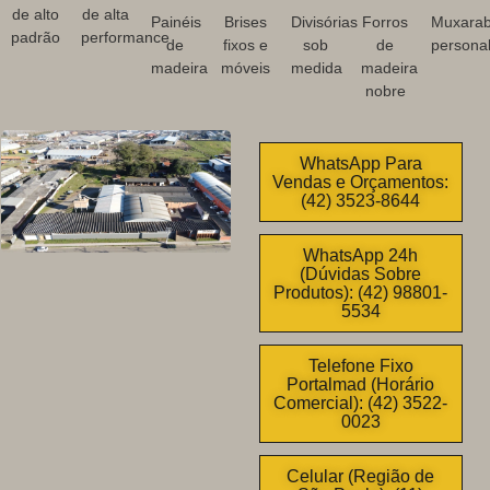
de alto
de alta
Painéis
Brises
Divisórias
Forros
Muxarab
padrão
performance
de
fixos e
sob
de
personal
madeira
móveis
medida
madeira
nobre
WhatsApp Para
Vendas e Orçamentos:
(42) 3523-8644
WhatsApp 24h
(Dúvidas Sobre
Produtos): (42) 98801-
5534
Telefone Fixo
Portalmad (Horário
Comercial): (42) 3522-
0023
Celular (Região de