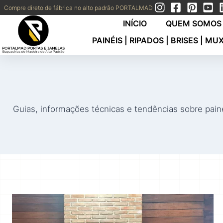
Compre direto de fábrica no alto padrão PORTALMAD
INÍCIO
QUEM SOMOS 
PAINÉIS | RIPADOS | BRISES | MU
Guias, informações técnicas e tendências sobre painé